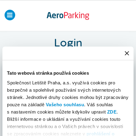
Toggle
AeroParking
|
navigation
Letiště
Praha,
Login
a.s.
Tato webová stránka používá cookies
Login
Společnost Letiště Praha, a.s. využívá cookies pro
bezpečné a spolehlivé používání svých internetových
Username
stránek. Jednotlivé druhy cookies mohou být zpracovány
pouze na základě
Vašeho souhlasu
. Váš souhlas
s nastavením cookies můžete kdykoliv upravit
ZDE
.
Password
Bližší informace o ukládání a využívání cookies touto
internetovou stránkou a o Vašich právech v souvislosti
se zpracováním cookies naleznete v
prohlášení o