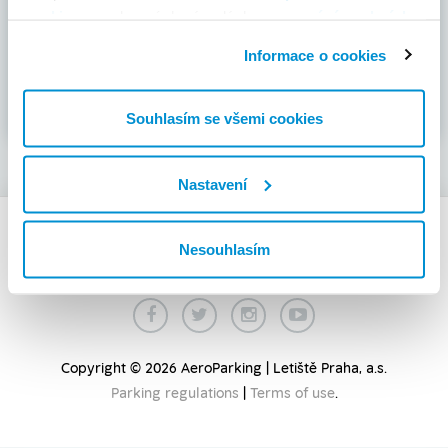
cookies
a v obecných zásadách
zpracování osobních
Login
údajů.
Informace o cookies
Forgotten Password
|
Register
Souhlasím se všemi cookies
Nastavení
Nesouhlasím
Copyright © 2026 AeroParking | Letiště Praha, a.s.
Parking regulations
|
Terms of use
.