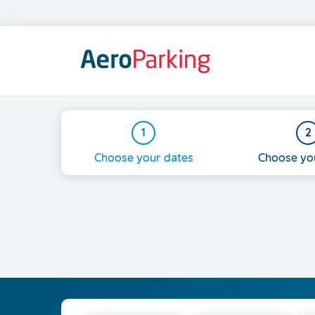
AeroParking
|
Letiště
Praha,
1
2
a.s.
Choose your dates
Choose yo