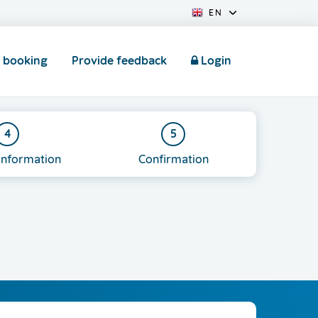
EN
 booking
Provide feedback
Login
4
5
information
Confirmation