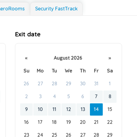
AeroRooms
Security FastTrack
Exit date
«
August 2026
»
Su
Mo
Tu
We
Th
Fr
Sa
26
27
28
29
30
31
1
2
3
4
5
6
7
8
9
10
11
12
13
14
15
16
17
18
19
20
21
22
23
24
25
26
27
28
29