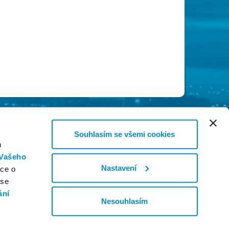
Souhlasím se všemi cookies
h
Vašeho
Nastavení
ace o
 se
ání
Nesouhlasím