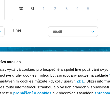
30
31
1
2
3
4
5
Time
00:05
ívá cookies
 a.s. využívá cookies pro bezpečné a spolehlivé používání svýc
dnotlivé druhy cookies mohou být zpracovány pouze na základě
 nastavením cookies můžete kdykoliv upravit
ZDE
. Bližší inform
es touto internetovou stránkou a o Vašich právech v souvislosti
znete v
prohlášení o cookies
a v obecných zásadách
zpracov
Copyright © 2026 AeroParking | Letiště Praha, a.s.
Parking regulations
|
Terms of use
.