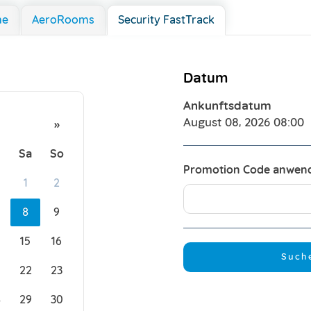
me
AeroRooms
Security FastTrack
Datum
Ankunftsdatum
August 08, 2026
08:00
»
Sa
So
Promotion Code anwen
1
2
8
9
15
16
Such
22
23
8
29
30