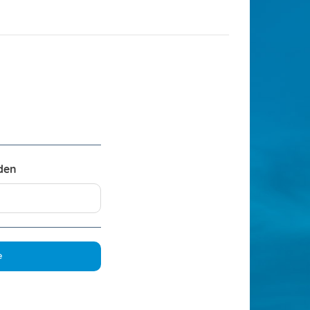
den
e