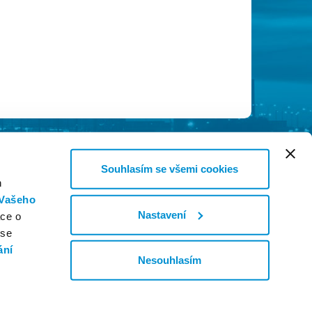
Souhlasím se všemi cookies
h
Vašeho
Nastavení
ace o
 se
ání
Nesouhlasím