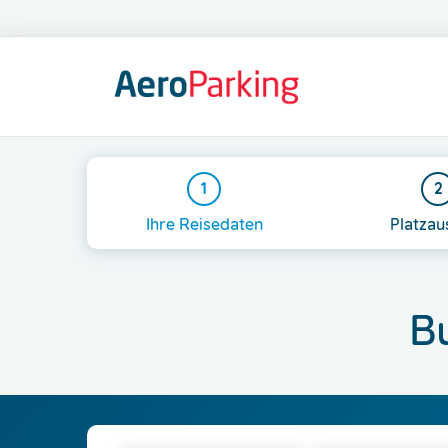
AeroParking
|
Letiště
Praha,
1
2
a.s.
Ihre Reisedaten
Platzau
B