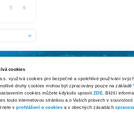
5
6
ívá cookies
 a.s. využívá cookies pro bezpečné a spolehlivé používání svýc
dnotlivé druhy cookies mohou být zpracovány pouze na základě
 nastavením cookies můžete kdykoliv upravit
ZDE
. Bližší inform
es touto internetovou stránkou a o Vašich právech v souvislosti
znete v
prohlášení o cookies
a v obecných zásadách
zpracov
Copyright © 2026 AeroParking | Letiště Praha, a.s.
Parkordnung
|
Nutzungsbedingungen
.