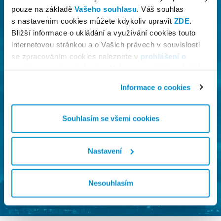
pouze na základě
Vašeho souhlasu
. Váš souhlas
Datum příjezdu
s nastavením cookies můžete kdykoliv upravit
ZDE
.
08:00
Bližší informace o ukládání a využívání cookies touto
internetovou stránkou a o Vašich právech v souvislosti
Termín rezervace
se zpracováním cookies naleznete v
prohlášení o
cookies
a v obecných zásadách
zpracování osobních
Datum příjezdu
údajů.
srpen 09, 2026
08:00
Informace o cookies
Uplatněte svůj promo kód
Souhlasím se všemi cookies
Nastavení
Vyhledat
Nesouhlasím