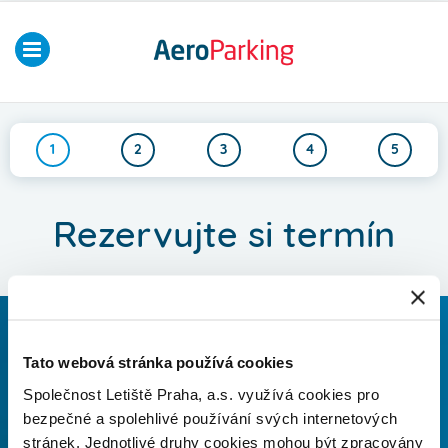
Přepnout
AeroParking
|
navigaci
Letiště
Praha,
a.s.
1
2
3
4
5
Rezervujte si termín
Tato webová stránka používá cookies
Parkování na letišti
Letištní salonky
Společnost Letiště Praha, a.s. využívá cookies pro
bezpečné a spolehlivé používání svých internetových
AeroRooms
Security FastTrack
stránek. Jednotlivé druhy cookies mohou být zpracovány